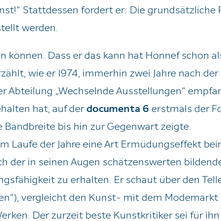
st!“ Stattdessen fordert er: Die grundsätzliche
stellt werden.
en können. Dass er das kann hat Honnef schon al
rzählt, wie er 1974, immerhin zwei Jahre nach der
der Abteilung „Wechselnde Ausstellungen“ empfa
halten hat, auf der
documenta 6
erstmals der Fo
 Bandbreite bis hin zur Gegenwart zeigte.
im Laufe der Jahre eine Art Ermüdungseffekt be
eich der in seinen Augen schätzenswerten bilden
ngsfähigkeit zu erhalten. Er schaut über den Tell
gen“), vergleicht den Kunst- mit dem Modemarkt 
ken. Der zurzeit beste Kunstkritiker sei für ihn