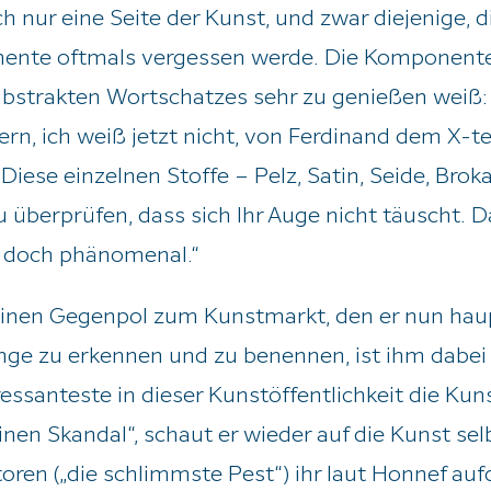
ch nur eine Seite der Kunst, und zwar diejenige, d
nte oftmals vergessen werde. Die Komponente, d
abstrakten Wortschatzes sehr zu genießen weiß:
rn, ich weiß jetzt nicht, von Ferdinand dem X-te
iese einzelnen Stoffe – Pelz, Satin, Seide, Brokat
 überprüfen, dass sich Ihr Auge nicht täuscht. D
t doch phänomenal.“
inen Gegenpol zum Kunstmarkt, den er nun haupt
Dinge zu erkennen und zu benennen, ist ihm dabe
ressanteste in dieser Kunstöffentlichkeit die Kun
nen Skandal“, schaut er wieder auf die Kunst selb
atoren („die schlimmste Pest“) ihr laut Honnef a