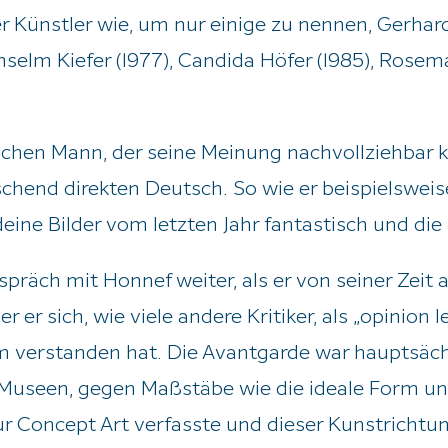
 Künstler wie, um nur einige zu nennen, Gerhard
nselm Kiefer (1977), Candida Höfer (1985), Rosema
chen Mann, der seine Meinung nachvollziehbar ku
schend direkten Deutsch. So wie er beispielsweis
deine Bilder vom letzten Jahr fantastisch und di
räch mit Honnef weiter, als er von seiner Zeit a
 er sich, wie viele andere Kritiker, als „opinion 
m verstanden hat. Die Avantgarde war hauptsäch
 Museen, gegen Maßstäbe wie die ideale Form un
ur Concept Art verfasste und dieser Kunstrichtun