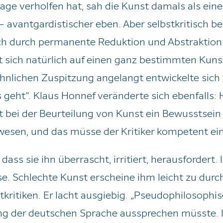
age verholfen hat, sah die Kunst damals als ein
 avantgardistischer eben. Aber selbstkritisch be
sich durch permanente Reduktion und Abstraktio
ert sich natürlich auf einen ganz bestimmten Kuns
hnlichen Zuspitzung angelangt entwickelte sich 
s geht“. Klaus Honnef veränderte sich ebenfalls:
 bei der Beurteilung von Kunst ein Bewusstsein 
wesen, und das müsse der Kritiker kompetent ei
ss sie ihn überrascht, irritiert, herausfordert. Im
sse. Schlechte Kunst erscheine ihm leicht zu du
tkritiken. Er lacht ausgiebig. „Pseudophilosoph
ng der deutschen Sprache aussprechen müsste. Ic